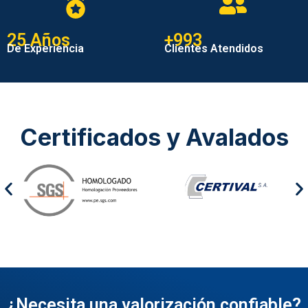
25
 Años
+
1,000
De Experiencia
Clientes Atendidos
Certificados y Avalados
¿Necesita una valorización confiable?