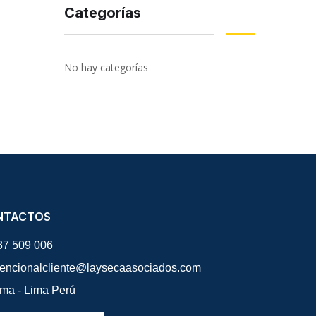
Categorías
No hay categorías
NTACTOS
87 509 006
tencionalcliente@laysecaasociados.com
ima - Lima Perú